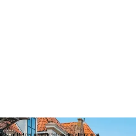
ift vanaf €99 per uur, inclusief opgeleide bemanning.