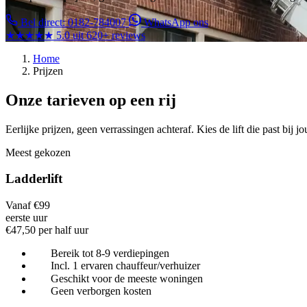
Bel direct: 0182-784007
WhatsApp ons
★★★★★
5.0 uit 620+ reviews
Home
Prijzen
Onze tarieven op een rij
Eerlijke prijzen, geen verrassingen achteraf. Kies de lift die past bij
Meest gekozen
Ladderlift
Vanaf €99
eerste uur
€47,50 per half uur
Bereik tot 8-9 verdiepingen
Incl. 1 ervaren chauffeur/verhuizer
Geschikt voor de meeste woningen
Geen verborgen kosten