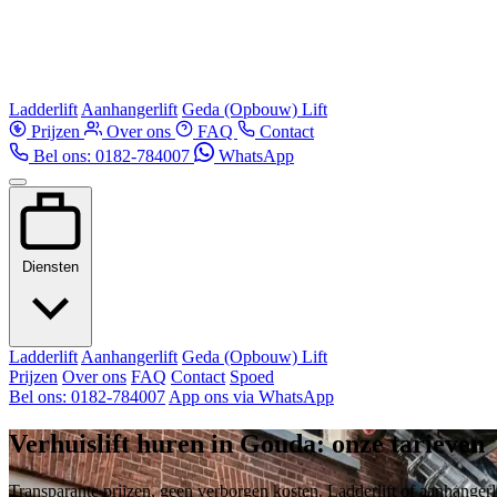
Ladderlift
Aanhangerlift
Geda (Opbouw) Lift
Prijzen
Over ons
FAQ
Contact
Bel ons: 0182-784007
WhatsApp
Diensten
Ladderlift
Aanhangerlift
Geda (Opbouw) Lift
Prijzen
Over ons
FAQ
Contact
Spoed
Bel ons: 0182-784007
App ons via WhatsApp
Verhuislift huren in Gouda: onze tarieven
Transparante prijzen, geen verborgen kosten. Ladderlift of aanhangerl