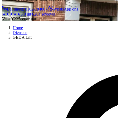
Bel direct: 0182-784007
WhatsApp ons
★★★★★
5.0 uit 620+ reviews
Vanaf
€225
eerste uur
Home
Diensten
GEDA Lift