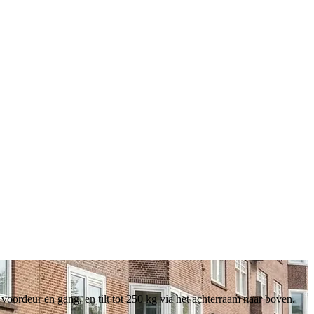
ordeur en gang, en tilt tot 250 kg via het achterraam naar boven.