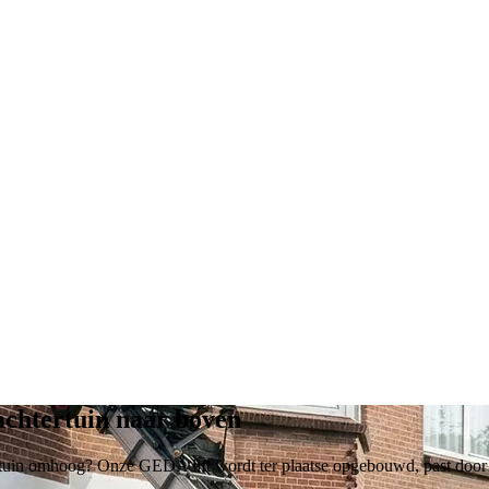
achtertuin naar boven
tuin omhoog? Onze GEDA lift wordt ter plaatse opgebouwd, past door vo