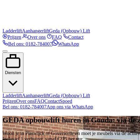
Ladderlift
Aanhangerlift
Geda (Opbouw) Lift
Prijzen
Over ons
FAQ
Contact
Bel ons: 0182-784007
WhatsApp
Diensten
Ladderlift
Aanhangerlift
Geda (Opbouw) Lift
Prijzen
Over ons
FAQ
Contact
Spoed
Bel ons: 0182-784007
App ons via WhatsApp
GEDA opbouwlift huren in Gouda: via de 
Woon je in Plaswijck of Goverwelle en moet je meubels via de achter
Inclusief 1 verhuizer, vanaf €225 per uur.